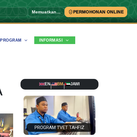
Memuatkan…
PERMOHONAN ONLINE
PROGRAM
INFORMASI
EN
BM
JAWI
|
|
A
PROGRAM TVET TAHFIZ