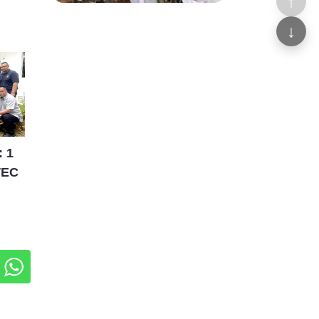
↑
↓
 1
TEC