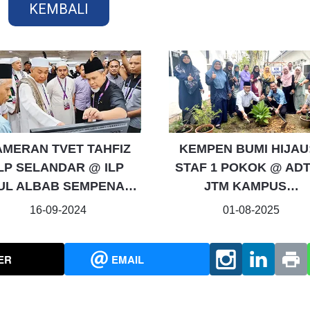
KEMBALI
AMERAN TVET TAHFIZ
KEMPEN BUMI HIJAU:
ILP SELANDAR @ ILP
STAF 1 POKOK @ AD
UL ALBAB SEMPENA…
JTM KAMPUS…
16-09-2024
01-08-2025
ER
EMAIL