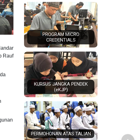
PROGRAM MICRO
CREDENTIALS
landar
b Rauf
uda
KURSUS JANGKA PENDEK
(eKJP)
n
ngunan
PERMOHONAN ATAS TALIAN