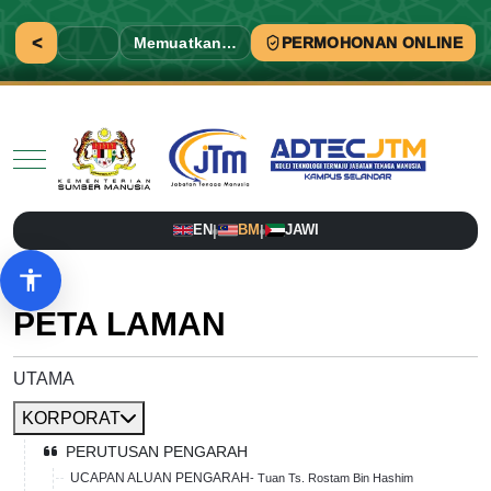
<
Memuatkan…
PERMOHONAN ONLINE
Mobile Menu Toggle
EN
BM
JAWI
|
|
Pilihan aksesibiliti
PETA LAMAN
UTAMA
KORPORAT
PERUTUSAN PENGARAH
UCAPAN ALUAN PENGARAH
- Tuan Ts. Rostam Bin Hashim