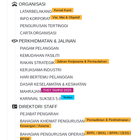
ORGANISASI
Kenali Kami
LATARBELAKANG
Visi, Misi & Objektif
INFO KORPORAT
PENGURUSAN TERTINGGI
CARTA ORGANISASI
PERKHIDMATAN & JALINAN
PIAGAM PELANGGAN
KEMUDAHAN FASILITI
Jalinan Kerjasama & Pentauliahan
RAKAN STRATEGIK
KERJASAMA INDUSTRI
HARI BERTEMU PELANGGAN
DASAR KESELAMATAN & KESIHATAN
TVET TAHFIZ 2025
MAHRAJAN
Terkini
KARNIVAL SUKSES 5.0
DIREKTORI STAFF
PEJABAT PENGARAH
Pentadbiran & Perkhidmatan /
BAHAGIAN KHIDMAT PENGURUSAN
Kewangan / Asrama
BPPL / BKKL / BPPA / CESS /
BAHAGIAN PENGURUSAN OPERASI
BPSM