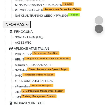
Popular
SENARAI TAWARAN KURSUS 2026
Permohonan Secara Atas Talian
PERMOHONAN eKJP
Popular
NATIONAL TRAINING WEEK (NTW) 2026
↑
INFORMASI
↓
PENGGUNA
SOALAN LAZIM (FAQ)
AKSES W3C
APLIKASI ATAS TALIAN
Pengurusan Aset/Stor
PORTAL SPA
Pengurusan Maklumat Sumber Manusia
HRMIS
ADUAN KEROSAKAN ASET
Sistem Pemantauan Operasi Tugas
SPOT-Me
Tempahan Fasiliti Kerajaan
MyTC
e-PENYATA GAJI & LAPORAN
Kerajaan Malaysia
ePerolehan
JTM Integrated Management System
JiMS
Training Management System
TMS
INOVASI & KREATIF