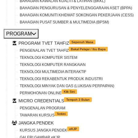
BAHAGIAN KAWALAN KUALITI & LATIHAN (BKKL)
BAHAGIAN PENGURUSAN & PENYELENGGARAAN ASET (BPPA)
BAHAGIAN KOMUNITI KHIDMAT SOKONGAN PEKERJAAN (CESS)
BAHAGIAN PUSAT SUMBER & MULTIMEDIA (BPSM)
PROGRAM
Sepenuh Masa
PROGRAM TVET TAHFIZ
Bakal Pelajar / Ibu Bapa
PENGENALAN TVET TAHFIZ
TEKNOLOGI KOMPUTER SISTEM
TEKNOLOGI KOMPUTER RANGKAIAN
TEKNOLOGI MULTIMEDIA INTERAKTIF
TEKNOLOGI REKABENTUK PRODUK INDUSTRI
TEKNOLOGI MINYAK DAN GAS (LUKISAN PERPAIPAN)
Klik Sini
PERMOHONAN ONLINE
Tempoh 3 Bulan
MICRO CREDENTIALS
PENGENALAN PROGRAM
Terkini
TAWARAN KURSUS
JANGKA PENDEK
eKJP
KURSUS JANGKA PENDEK
GALERI GAMBAR eKJP