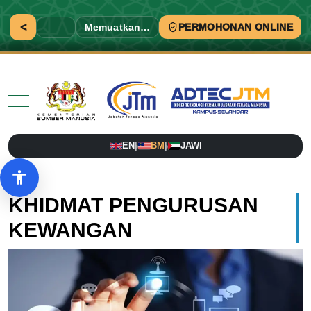
<
Memuatkan…
PERMOHONAN ONLINE
Mobile Menu Toggle
EN
BM
JAWI
|
|
Pilihan aksesibiliti
KHIDMAT PENGURUSAN
KEWANGAN