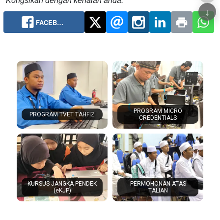
Kongsikan dengan kenalan anda:
↓
FACEB…
PROGRAM MICRO
PROGRAM TVET TAHFIZ
CREDENTIALS
KURSUS JANGKA PENDEK
PERMOHONAN ATAS
(eKJP)
TALIAN