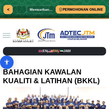
<
Memuatkan…
PERMOHONAN ONLINE
Mobile Menu Toggle
EN
BM
JAWI
|
|
Pilihan aksesibiliti
BAHAGIAN KAWALAN
KUALITI & LATIHAN (BKKL)