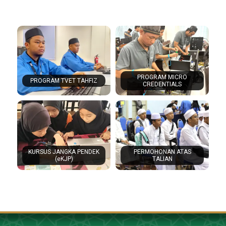
PROGRAM MICRO
PROGRAM TVET TAHFIZ
CREDENTIALS
KURSUS JANGKA PENDEK
PERMOHONAN ATAS
(eKJP)
TALIAN